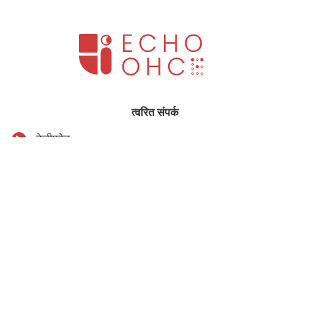
त्वरित संपर्क
टेलीफोन
86-0731-00000000
ईमेल
test@maoyt.com
फैक्स
86-0731-00000000
पता
XUESHAN सड़क, Licheng जिला, जिनान शहर, शेडोंग, चीन