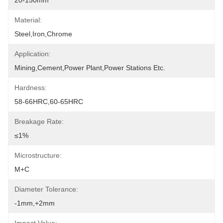
20-150mm
Material:
Steel,Iron,chrome
Application:
Mining,cement,Power Plant,Power Stations Etc.
Hardness:
58-66HRC,60-65HRC
Breakage Rate:
≤1%
Microstructure:
M+C
Diameter Tolerance:
-1mm,+2mm