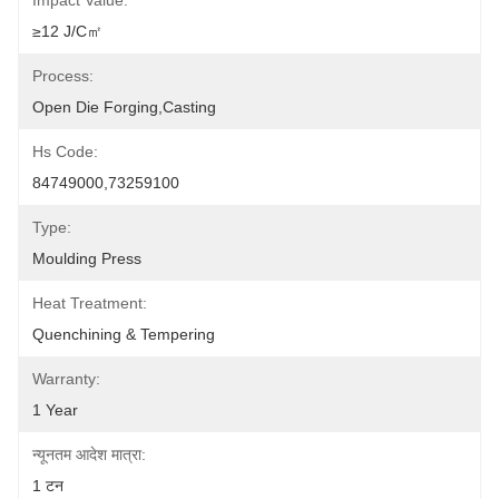
Impact Value:
≥12 J/c㎡
Process:
Open Die Forging,Casting
Hs Code:
84749000,73259100
Type:
Moulding Press
Heat Treatment:
Quenchining & Tempering
Warranty:
1 Year
न्यूनतम आदेश मात्रा:
1 टन