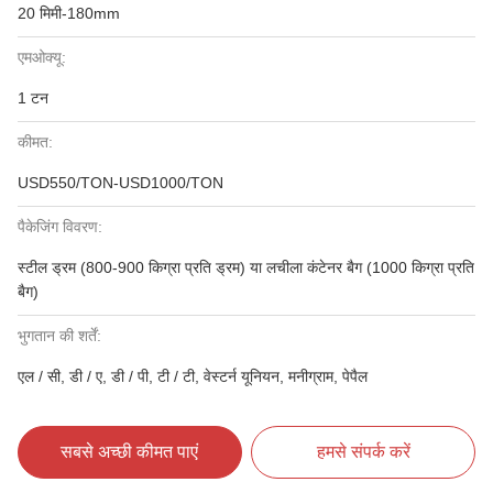
20 मिमी-180mm
एमओक्यू:
1 टन
कीमत:
USD550/TON-USD1000/TON
पैकेजिंग विवरण:
स्टील ड्रम (800-900 किग्रा प्रति ड्रम) या लचीला कंटेनर बैग (1000 किग्रा प्रति
बैग)
भुगतान की शर्तें:
एल / सी, डी / ए, डी / पी, टी / टी, वेस्टर्न यूनियन, मनीग्राम, पेपैल
सबसे अच्छी कीमत पाएं
हमसे संपर्क करें