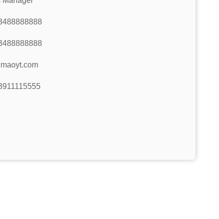
s Manager
3488888888
3488888888
@maoyt.com
3911115555