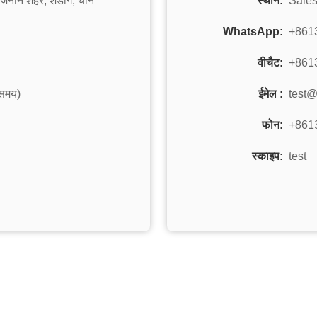
ान शहर, शेडोंग, चीन
स्थान:
Sale
WhatsApp:
+861
वीचैट:
+861
समय)
ईमेल :
test
फोन:
+861
स्काइप:
test