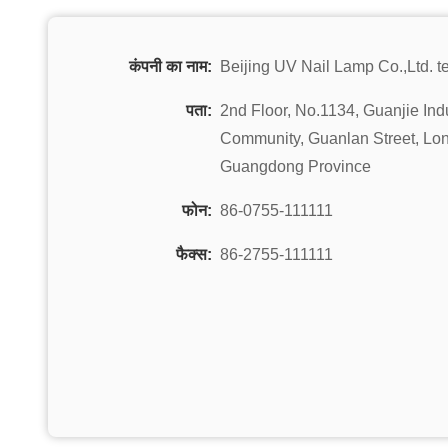
कंपनी का नाम:
Beijing UV Nail Lamp Co.,Ltd. te
पता:
2nd Floor, No.1134, Guanjie Ind
Community, Guanlan Street, Lon
Guangdong Province
फोन:
86-0755-111111
फैक्स:
86-2755-111111