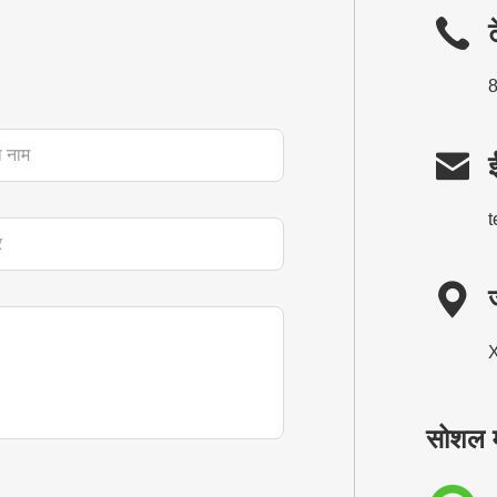


ज
X
सोशल म