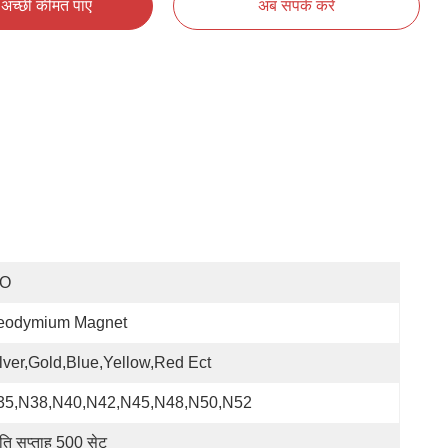
अच्छी कीमत पाएं
अब संपर्क करें
SO
eodymium Magnet
lver,gold,blue,yellow,red Ect
35,N38,N40,N42,N45,N48,N50,N52
रति सप्ताह 500 सेट