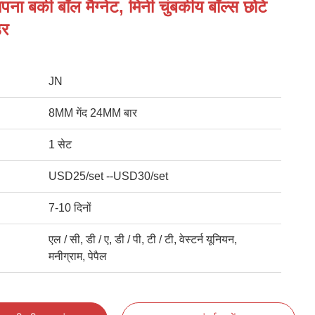
ना बकी बॉल मैग्नेट, मिनी चुंबकीय बॉल्स छोटे
डर
JN
8MM गेंद 24MM बार
1 सेट
USD25/set --USD30/set
7-10 दिनों
एल / सी, डी / ए, डी / पी, टी / टी, वेस्टर्न यूनियन,
मनीग्राम, पेपैल