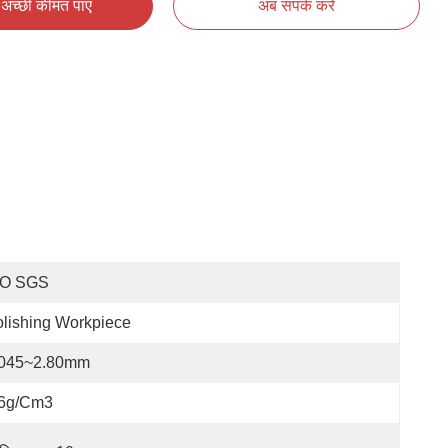
अच्छी कीमत पाएं
अब संपर्क करें
SO SGS
lishing Workpiece
.045~2.80mm
.6g/cm3